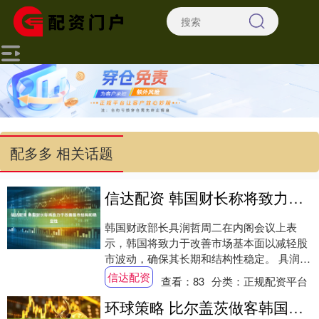
配多多 相关话题
信达配资 韩国财长称将致力于改善股市结构和稳定性
韩国财政部长具润哲周二在内阁会议上表
示，韩国将致力于改善市场基本面以减轻股
市波动，确保其长期和结构性稳定。 具润哲
表示，韩国近期出台了针对个股杠杆ETF的
信达配资
查看：
83
分类：
正规配资平台
补充措....
环球策略 比尔盖茨做客韩国电视节目谈财富传承：“希望孩子自己赚钱，走自己的路”