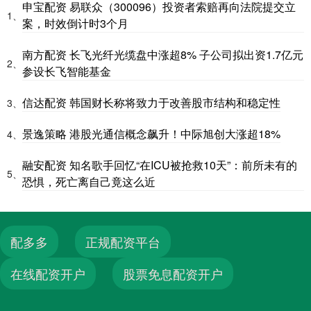
申宝配资 易联众（300096）投资者索赔再向法院提交立
1、
案，时效倒计时3个月
南方配资 长飞光纤光缆盘中涨超8% 子公司拟出资1.7亿元
2、
参设长飞智能基金
信达配资 韩国财长称将致力于改善股市结构和稳定性
3、
景逸策略 港股光通信概念飙升！中际旭创大涨超18%
4、
融安配资 知名歌手回忆“在ICU被抢救10天”：前所未有的
5、
恐惧，死亡离自己竟这么近
配多多
正规配资平台
在线配资开户
股票免息配资开户