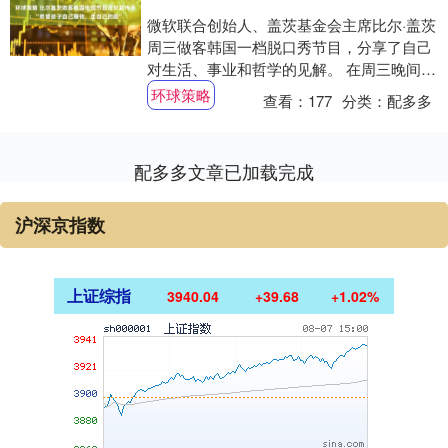
微软联合创始人、盖茨基金会主席比尔·盖茨
周三做客韩国一档脱口秀节目，分享了自己
对生活、事业和哲学的见解。 在周三晚间播
出的采访中，盖茨表示，他的母亲对他慈善
环球策略
查看：
177
分类：
配多多
事业....
配多多文章已加载完成
沪深京指数
上证综指
3940.04
+39.68
+1.02%