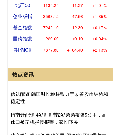
北证50
1134.24
+11.37
+1.01%
创业板指
3563.12
+47.56
+1.35%
基金指数
7242.10
+12.30
+0.17%
国债指数
229.69
+0.10
+0.04%
期指IC0
7877.80
+164.40
+2.13%
热点资讯
信达配资 韩国财长称将致力于改善股市结构和
稳定性
指南针配资 4岁哥哥带2岁弟弟夜骑5公里，高
速口被司机拦停报警，家长吓哭