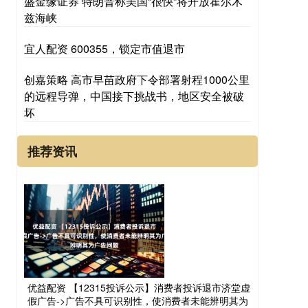
盛金缘证券 特朗普称美国“很快”将开放霍尔木
兹海峡
宜人配资 600355，锁定市值退市
创嘉策略 高市早苗政府下令部署射程1000公里
的远程导弹，中国接下挑战书，地区安全被破
坏
推荐资讯
优益配资 【12315投诉公示】消费者投诉退市济堂虚
假广告->广告不具可识别性，使消费者未能辨明其为