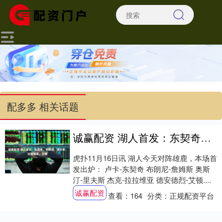
配多多 相关话题
诚赢配资 湖人首发：东契奇、布朗尼、里夫斯、拉拉维亚、艾顿
虎扑11月16日讯 湖人今天对阵雄鹿，本场首
发出炉： 卢卡-东契奇 布朗尼-詹姆斯 奥斯
汀-里夫斯 杰克-拉拉维亚 德安德烈-艾顿....
诚赢配资
查看：
164
分类：
正规配资平台