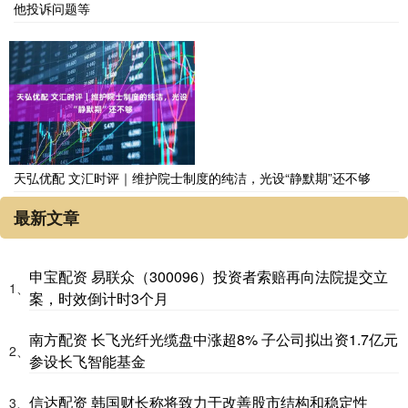
他投诉问题等
天弘优配 文汇时评｜维护院士制度的纯洁，光设“静默期”还不够
最新文章
申宝配资 易联众（300096）投资者索赔再向法院提交立
1、
案，时效倒计时3个月
南方配资 长飞光纤光缆盘中涨超8% 子公司拟出资1.7亿元
2、
参设长飞智能基金
信达配资 韩国财长称将致力于改善股市结构和稳定性
3、