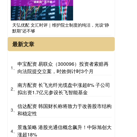
天弘优配 文汇时评｜维护院士制度的纯洁，光设“静
默期”还不够
最新文章
申宝配资 易联众（300096）投资者索赔再
1、
向法院提交立案，时效倒计时3个月
南方配资 长飞光纤光缆盘中涨超8% 子公司
2、
拟出资1.7亿元参设长飞智能基金
信达配资 韩国财长称将致力于改善股市结构
3、
和稳定性
景逸策略 港股光通信概念飙升！中际旭创大
4、
涨超18%