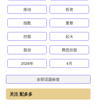
推动
投资
指数
重整
控股
起火
股份
腾思控股
2026年
4月
全部话题标签
关注 配多多