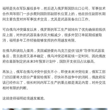
福明是先在军队服役多年，然后进入俄罗斯国防出口公司、军事技术
合作局等部门一步步爬到国防部副部长位置上的，他在担任副部长期
间主要负责对外军事技术交流，尤其是武器装备出口工作。
可自俄乌冲突爆发以来，俄罗斯的军工生产就转向了优先确保前线供
应上面，对外的武器装备供应大幅减少，很多外贸订单延期或被取
消，福明多年工作经验能够发挥的作用越发有限。
在俄乌和谈陷入僵局，美国威胁要向乌克兰提供“战斧”导弹等武器装
备后，普京政府又基本确定，俄乌冲突还将延续一定时间。因此俄政
府在最新制定的未来3年预算计划中，国防开支依旧占比极高。
再加上，俄军在俄乌冲突中损失不小，即便未来冲突结束，俄军工部
门仍旧要将大部分产量留给俄军，尽快补齐战争中的消耗，俄政府应
该已经作出了，很长时间内军工生产的重点都是满足内需，对外交流
相对有限的判断。
这就使得福明处境越发尴尬。