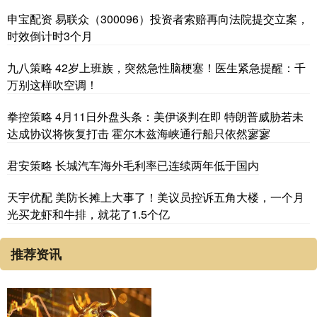
申宝配资 易联众（300096）投资者索赔再向法院提交立案，
时效倒计时3个月
九八策略 42岁上班族，突然急性脑梗塞！医生紧急提醒：千
万别这样吹空调！
拳控策略 4月11日外盘头条：美伊谈判在即 特朗普威胁若未
达成协议将恢复打击 霍尔木兹海峡通行船只依然寥寥
君安策略 长城汽车海外毛利率已连续两年低于国内
天宇优配 美防长摊上大事了！美议员控诉五角大楼，一个月
光买龙虾和牛排，就花了1.5个亿
推荐资讯