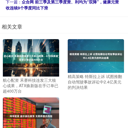
下一篇：
众合网 前三季及第三季度营、利均为“双降”，健康元营
收连续9个季度同比下滑
相关文章
精高策略 特斯拉上诉 试图推翻
航心配资 禾赛科技连发三大核
自动驾驶事故诉讼中2.4亿美元
心成果，ATX焕新版在手订单已
的判决结果
超400万台