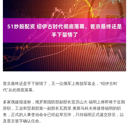
普京最终还是手下留情了，又一位俄军上将脱军装走，“绍伊古时
代”从此彻底落幕。
多家俄媒报道称，俄罗斯国防部副部长亚历山大·福明上将即将于近期
辞职，工业和贸易部第一副部长瓦西里·奥斯马科夫将接替福明的职
务，正式的人事变动命令已经起草完毕，只待福明正式递交辞呈，以
及普京签字确认任命。