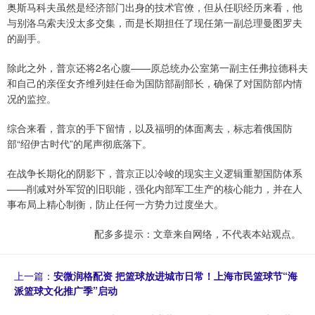
奥斯马科夫虽然是经济部门出身的技术官僚，但从任职经历来看，他
与别洛乌索夫没太多交集，而是长期担任了现任第一副总理曼图罗夫
的副手。
除此之外，普京还将2名心腹——原总统办公室第一副主任弗拉德科夫
和自己的亲侄女齐维列娃任命为国防部副部长，确保了对国防部内情
况的监控。
综合来看，普京的手下留情，以及福明的体面离去，标志着俄国防
部“绍伊古时代”的尾声彻底落下。
在战争长期化的阴影下，普京正以冷峻的现实主义逻辑重塑国防体系
——削减对外军贸的旧职能，强化内部军工生产的核心能力，并在人
事布局上精心制衡，防止任何一方势力过度坐大。
配多多提示：文章来自网络，不代表本站观点。
上一篇：
安微润格配资 把篮球放进城市日常！上海市民篮球节“海
派篮球文化推广季”启动