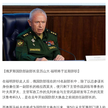
【俄罗斯国防部副部长亚历山大·福明将于近期辞职】
在福明辞职走人后，俄国防部现在的10名副部长中，除了以总参谋长
身份兼任第一副部长的格拉西莫夫，便只剩下主管作战训练等事务的
叶夫库罗夫、主管军政工作的戈列米金与主管武器研发等工作的克里
沃鲁奇科3人，是在去年开始国防部大换血之前就担任副部长的。
而奥斯马科夫也将成为国防部大换血以来，第5位从非军事部门调入的