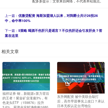
配多多提示：文章来自网络，不代表本站观点。
上一篇：
优微贷配资 海斯加盟湖人以来，对阵爵士共计26投26
中，命中率100%
下一篇：
5策略 喝酒不伤肝只是谣言？不仅伤肝还会引发肝炎？答
案在这里
相关文章
福祥证券 铜，新能源+算力背后
东升网配资 被中美联合敲打
的王者！紫金矿业涨逾3%，有
后，高市早苗事实上改口？承认
色龙头ETF（159876）拉升
日本无权认定台湾地位
3.6%，获资金实时净申购1680