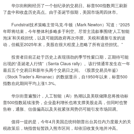
华尔街刚刚经历了一个创纪录的交易日。标普500指数周三刷新
了盘中和收盘历史高点。由于圣诞节假期，美国市场周四休市。
Fundstrat技术策略主管马克·牛顿（Mark Newton）写道：“2025
年即将结束，今年整体利多略多于利空。尽管主流叙事围绕‘人工智能
泡沫’和关税担忧，以及可能因政府再次停摆、关税和通胀引发的波
动，但截至2025年末，美股在很大程度上忽略了所有这些担忧。”
投资者目前正处于历史上表现强劲的季节性窗口期，正期待可能
出现的“圣诞老人行情”（Santa Claus rally）。该行情通常发生在一年
最后五个交易日和新年头两个交易日之间。《股票交易员年鉴》
（Stock Trader’s Almanac）的数据显示，自1950年以来，标普500
指数在此期间平均上涨1.3%。
华尔街普遍预计，人工智能（AI）热潮以及美联储降息将推动标
普500指数延续涨势，企业盈利增长也将支撑美股走高，但同时也警
告称，通胀、估值偏高以及关祱紧张局势仍可能引发市场回调。
值得一提的是，今年4月美国总统特朗普出台其任内力度最大的关
税政策后，纳指曾短暂跌入熊市区间，却依旧收复失地并冲高。